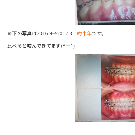
※下の写真は2016.9→2017.3
約半年
です。
比べると咬んできてます(^―^)