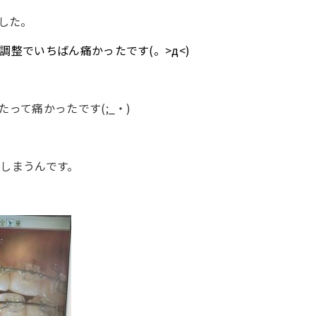
した。
整でいちばん痛かったです(。>д<)
って痛かったです(;_・)
しまうんです。