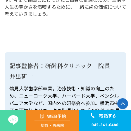
人生の豊かさを満喫するために、一緒に歯の価値について
考えていきましょう。
記事監修者：研歯科クリニック 院長
井出研一
鶴見大学歯学部卒業。治療技術・知識の向上のた
め、ニューヨーク大学、ハーバード大学、ペンシル
バニア大学など、国内外の研修会へ参加。横浜市中
区の研歯科クリニックの院長として「20年後まで長
持ちする治療」を目指し、日々の診療に取り組む。
LINE